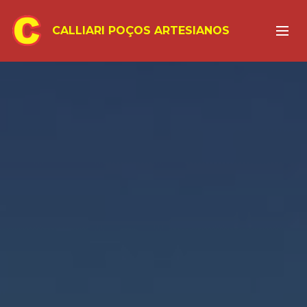
calliari, poços, artesianos, marau, rs, água
calliari, poços,
artesianos, marau, rs, água
CALLIARI POÇOS ARTESIANOS